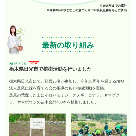
※2026年までの累計
※令和4年のやまなしの森づくりCO2吸収証書をもとに算出
最新の取り組み
2026.5.28
NEW
栃木県日光市で植樹活動を行いました
栃木県日光市にて、社員25名が参加し、今年30周年を迎えるNPO
法人足尾に緑を育てる会の指導のもと植樹活動を実施。
足尾の荒廃した山にイロハモミジ、クヌギ、コナラ、ヤマザク
ラ、ヤマボウシの苗木合計400本を植樹しました。